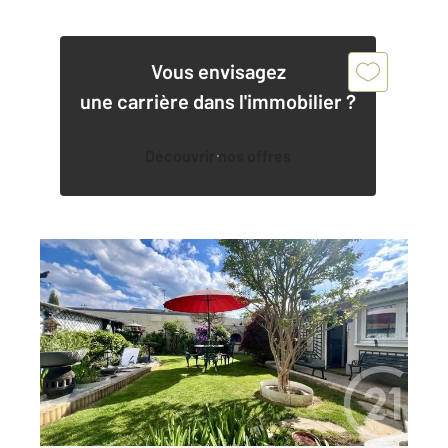
Vous envisagez
une carrière dans l'immobilier ?
Découvrir nos offres
PONTOISE 95
2
113,26 m
, 5 pièces
Ref : 677721
Maison à vendre
366 000 €
PONTOISE - LES CORDELIERS Century21