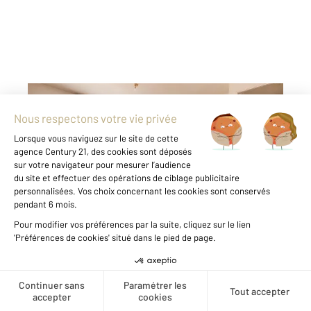
PONTOISE 95
2
85 m
, 4 pièces
Ref : 677733
Appartement F4 à vendre
278 500 €
Visiter le site dédié
Vous recherchez un appartement familial sans
travaux, avec de l'espace extérieur et du
stationnement ? Cet appartement de 85 m²
coche toutes les cases. Situé dans une
Créer une alerte
résidence récente avec ascenseur, il propose