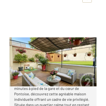
PONTOISE 95
2
68,25 m
, 3 pièces
Ref : 676926
Maison à vendre
299 900 €
PONTOISE CENTRE PROCHE GARE À quelques
minutes à pied de la gare et du cœur de
Pontoise, découvrez cette agréable maison
individuelle offrant un cadre de vie privilégié.
Située dans un quartier calme tout en restant