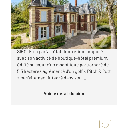
2
596,60 m
, 18 pièces
Ref : 677674
Maison à vendre
1 990 000 €
EXCEPTIONNEL PETIT CHÂTEAU DU XIXe
SIÈCLE en parfait état d'entretien, proposé
avec son activité de boutique-hôtel premium,
édifié au cœur d'un magnifique parc arboré de
5,3 hectares agrémenté d'un golf « Pitch & Putt
» parfaitement intégré dans son ...
Voir le détail du bien