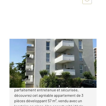
ST OUEN L AUMONE 95
2
57,35 m
, 3 pièces
Ref : 677428
Appartement à vendre
193 000 €
Au sein d'une copropriété construite en 2018,
parfaitement entretenue et sécurisée,
découvrez cet agréable appartement de 3
pièces développant 57 m², vendu avec un