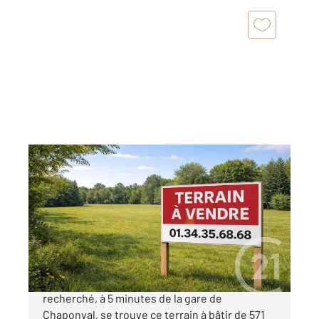
AUVERS SUR OISE 95
2
571 m
Ref : 677656
Terrain à vendre
149 000 €
À Auvers sur Oise, dans un quartier résidentiel
recherché, à 5 minutes de la gare de
Chaponval, se trouve ce terrain à bâtir de 571