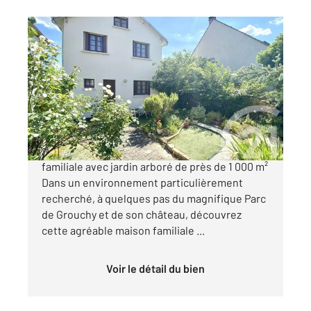
OSNY 95
2
125 m
, 6 pièces
Ref : 677759
Maison à vendre
350 000 €
À deux pas du Parc de Grouchy ! Maison
familiale avec jardin arboré de près de 1 000 m²
Dans un environnement particulièrement
recherché, à quelques pas du magnifique Parc
de Grouchy et de son château, découvrez
cette agréable maison familiale ...
Voir le détail du bien