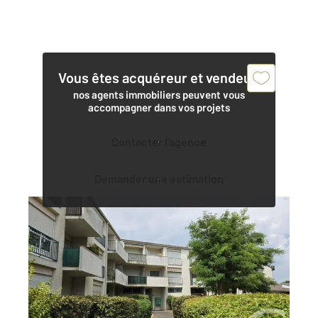
Vous êtes acquéreur et vendeur,
nos agents immobiliers peuvent vous
accompagner dans vos projets
Contacter l'agence
Demander une estimation
ST OUEN L AUMONE 95
2
81,05 m
, 4 pièces
Ref : 677760
Appartement F4 à vendre
245 000 €