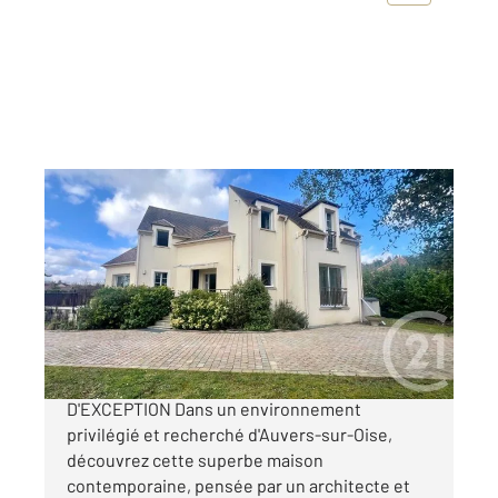
AUVERS SUR OISE 95
2
185,59 m
, 6 pièces
Ref : 677735
Maison à vendre
649 000 €
AUVERS-SUR-OISE MAISON D'ARCHITECTE
D'EXCEPTION Dans un environnement
privilégié et recherché d'Auvers-sur-Oise,
découvrez cette superbe maison
contemporaine, pensée par un architecte et