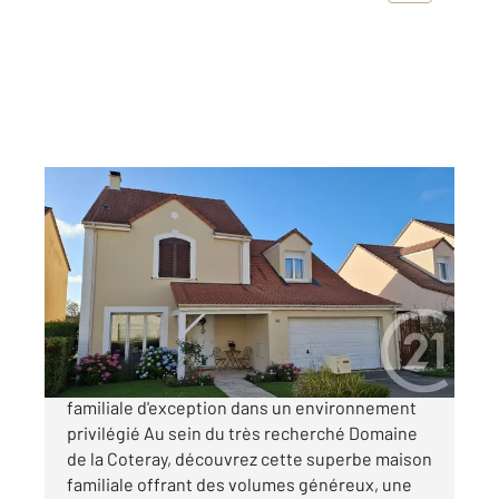
OSNY 95
2
153 m
, 6 pièces
Ref : 677655
Maison à vendre
499 900 €
« LE DOMAINE DE LA COTERAY » Une maison
familiale d'exception dans un environnement
privilégié Au sein du très recherché Domaine
de la Coteray, découvrez cette superbe maison
familiale offrant des volumes généreux, une