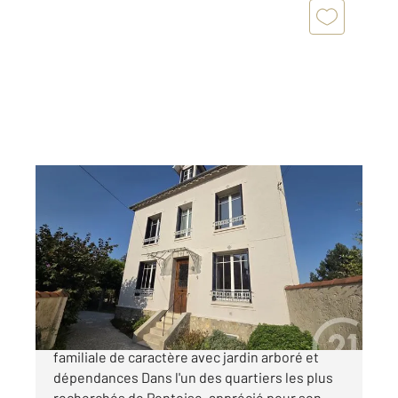
PONTOISE 95
2
183 m
, 7 pièces
Ref : 677745
Maison à vendre
635 000 €
PONTOISE QUARTIER TRIBUNAL Maison
familiale de caractère avec jardin arboré et
dépendances Dans l'un des quartiers les plus
recherchés de Pontoise, apprécié pour son