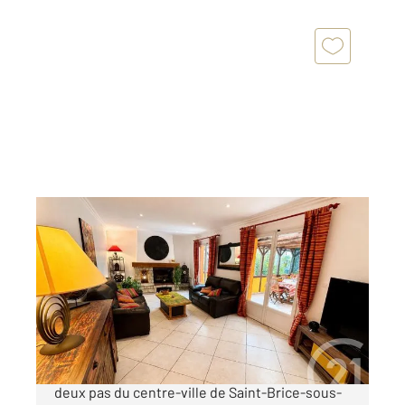
ST BRICE SOUS FORET 95
2
107,63 m
, 5 pièces
Ref : 677606
Maison à vendre
389 000 €
Et si votre prochaine maison était déjà là ? À
deux pas du centre-ville de Saint-Brice-sous-