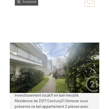
Exclusivité
PONTOISE 95
2
40,27 m
, 2 pièces
Ref : 677394
Appartement F2 à vendre
179 000 €
A 5mn de PONTOISE ÉRAGNY-SUR-OISE
Investissement locatif en bail meublé.
Résidence de 2017 Century21 Osmose vous
présente ce bel appartement 2 pièces avec