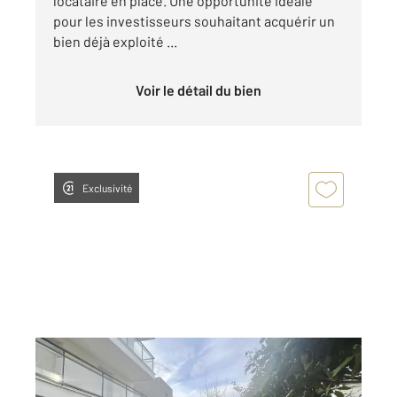
locataire en place. Une opportunité idéale
pour les investisseurs souhaitant acquérir un
bien déjà exploité ...
Voir le détail du bien
Exclusivité
ERAGNY SUR OISE 95
2
40,27 m
, 2 pièces
Ref : 677382