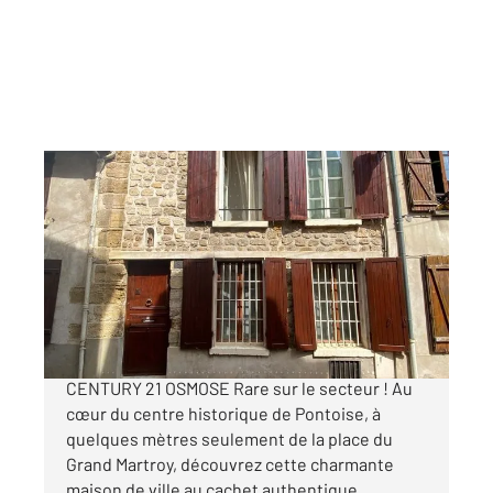
PONTOISE 95
2
87,36 m
, 4 pièces
Ref : 677748
Maison à vendre
335 000 €
PONTOISE HYPER CENTRE EXCLUSIVITÉ
CENTURY 21 OSMOSE Rare sur le secteur ! Au
cœur du centre historique de Pontoise, à
quelques mètres seulement de la place du
Grand Martroy, découvrez cette charmante
maison de ville au cachet authentique.