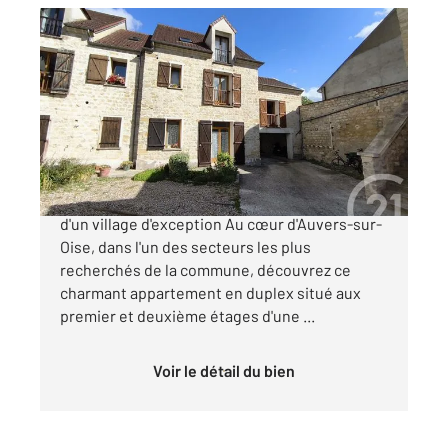
AUVERS SUR OISE 95
2
60,85 m
, 3 pièces
Ref : 677667
Appartement F3 à vendre
199 000 €
AUVERS-SUR-OISE Duplex de charme au cœur
d'un village d'exception Au cœur d'Auvers-sur-
Oise, dans l'un des secteurs les plus
recherchés de la commune, découvrez ce
charmant appartement en duplex situé aux
premier et deuxième étages d'une ...
Voir le détail du bien