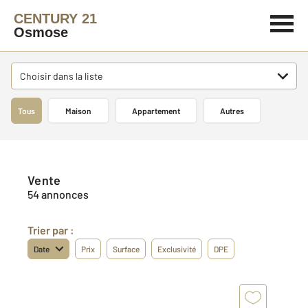
CENTURY 21
Osmose
Choisir dans la liste
Tous
Maison
Appartement
Autres
Vente
54 annonces
Trier par :
Date
Prix
Surface
Exclusivité
DPE