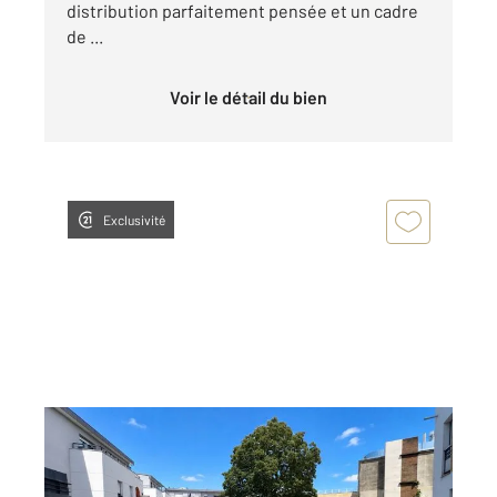
distribution parfaitement pensée et un cadre
de ...
Voir le détail du bien
Exclusivité
ST OUEN L AUMONE 95
2
63 m
, 3 pièces
Ref : 677740