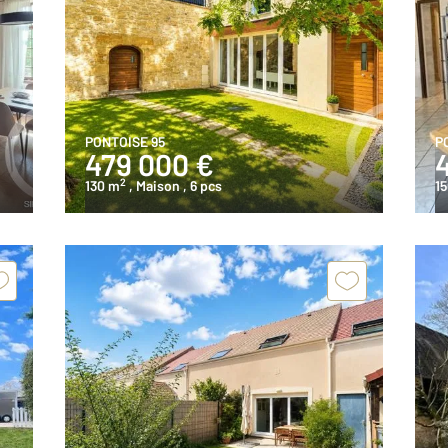
PONTOISE 95
P
479 000 €
2
130 m
, Maison
, 6 pcs
1