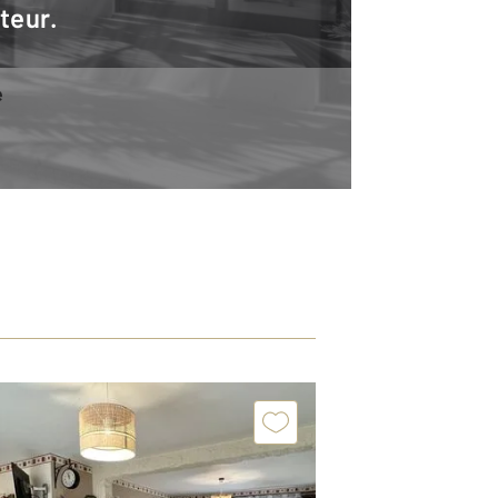
teur.
e