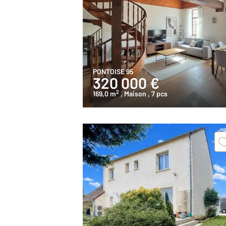
PONTOISE 95
320 000 €
2
169,0 m
, Maison
, 7 pcs