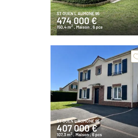
ST OUEN L AUMONE 95
474 000 €
2
150,4 m
, Maison
, 6 pcs
ST OUEN L AUMONE 95
407 000 €
2
107,3 m
, Maison
, 6 pcs