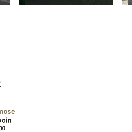
E
smose
poin
00