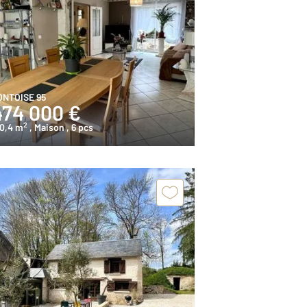
ONTOISE 95
474 000 €
2
50,4 m
, Maison
, 6 pcs