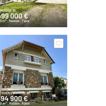
ONTOISE 95
499 000 €
2
13 m
, Maison
, 7 pcs
T OUEN L AUMONE 95
394 900 €
2
20 m
, Maison
, 5 pcs