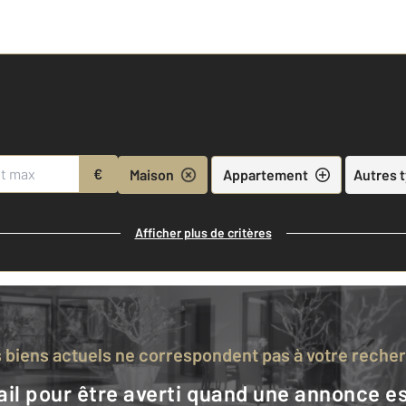
€
Maison
Appartement
Autres 
Afficher plus de critères
s biens actuels ne correspondent pas à votre reche