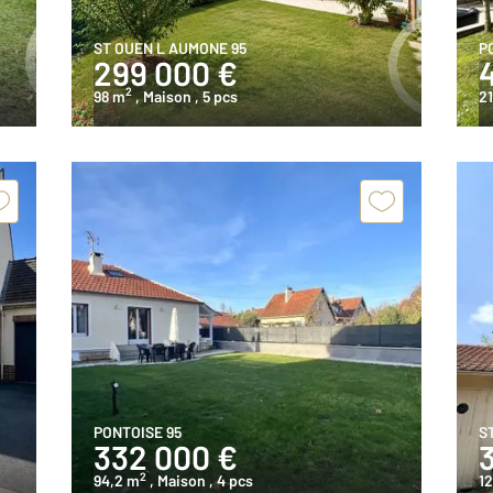
ST OUEN L AUMONE 95
P
299 000 €
2
98 m
, Maison
, 5 pcs
2
PONTOISE 95
S
332 000 €
2
94,2 m
, Maison
, 4 pcs
1