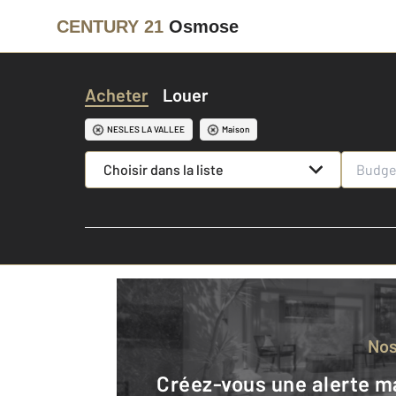
CENTURY 21
Osmose
Acheter
Louer
NESLES LA VALLEE
Maison
Choisir dans la liste
No
Créez-vous une alerte mail pour être averti quand une annonce est en ligne et consultez la