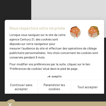
Parlons de vous, parlons biens
500 m
©
Mappy
Votre agence est notée
Achat
Vente
8,5
/
10