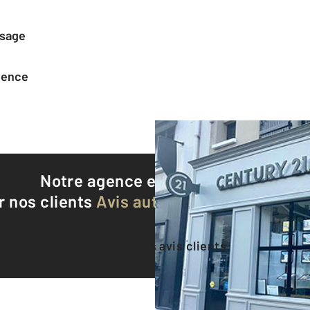
ssage
agence
Notre agence est notée
8,5/10
r nos clients
Avis authentifiés par Qualite
Voir tous les avis clients