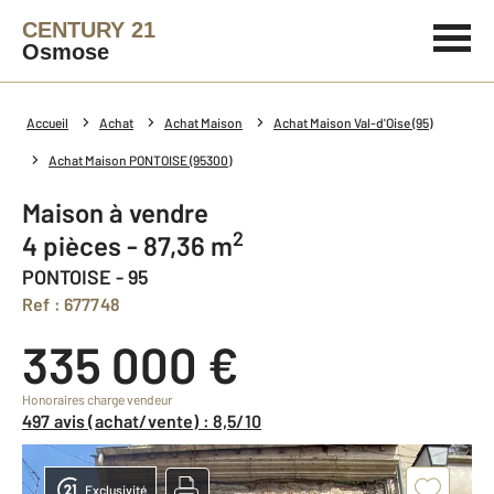
CENTURY 21
Osmose
Accueil
Achat
Achat Maison
Achat Maison Val-d'Oise (95)
Achat Maison PONTOISE (95300)
Maison à vendre
2
4 pièces - 87,36 m
PONTOISE - 95
Ref : 677748
335 000 €
Honoraires charge vendeur
497 avis (achat/vente) : 8,5/10
Exclusivité