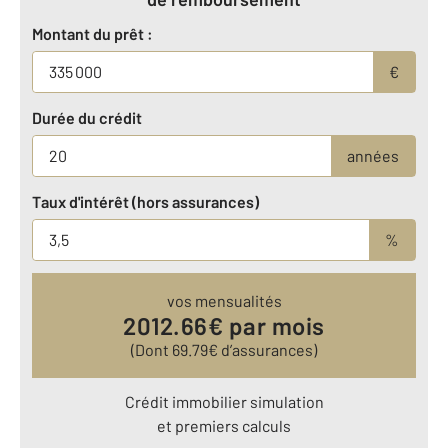
Montant du prêt :
€
Durée du crédit
années
Taux d'intérêt (hors assurances)
%
vos mensualités
2012.66
€ par mois
(Dont
69.79
€ d’assurances)
Crédit immobilier simulation
et premiers calculs