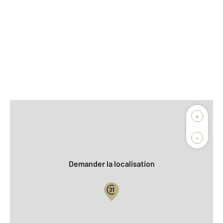
Afficher sur la carte :
+
Agence
Biens vendus
-
Demander la localisation
Vue globale
2
Surface totale : 89,9 m