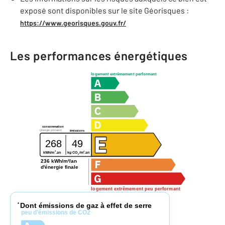
exposé sont disponibles sur le site Géorisques :
https://www.georisques.gouv.fr/
Les performances énergétiques
logement extrêmement performant
consommation
(énergie primaire)
émissions
268
49
2
2
kg CO
/m
.an
kWh/m
.an
2
236 kWh/m²/an
d'énergie finale
logement extrêmement peu performant
Dont émissions de gaz à effet de serre
*
peu d'émissions de CO2